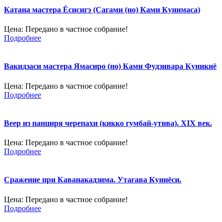
Катана мастера Ёсисигэ (Сагами (но) Ками Кунимаса)
Цена:
Передано в частное собрание!
Подробнее
Вакидзаси мастера Ямасиро (но) Ками Фудзивара Куникиё
Цена:
Передано в частное собрание!
Подробнее
Веер из панциря черепахи (кикко гумбай-утива). XIX век.
Цена:
Передано в частное собрание!
Подробнее
Сражение при Каванакадзима. Утагава Куниёси.
Цена:
Передано в частное собрание!
Подробнее