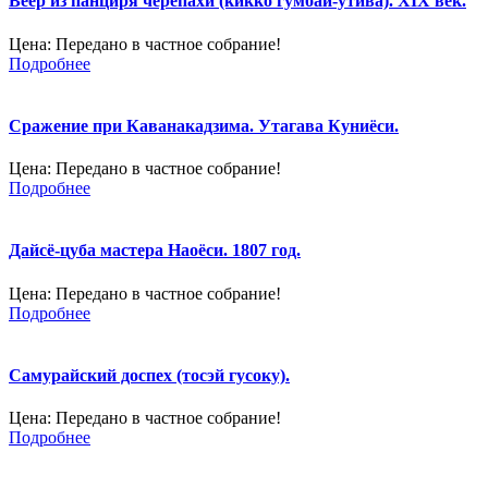
Веер из панциря черепахи (кикко гумбай-утива). XIX век.
Цена:
Передано в частное собрание!
Подробнее
Сражение при Каванакадзима. Утагава Куниёси.
Цена:
Передано в частное собрание!
Подробнее
Дайсё-цуба мастера Наоёси. 1807 год.
Цена:
Передано в частное собрание!
Подробнее
Самурайский доспех (тосэй гусоку).
Цена:
Передано в частное собрание!
Подробнее