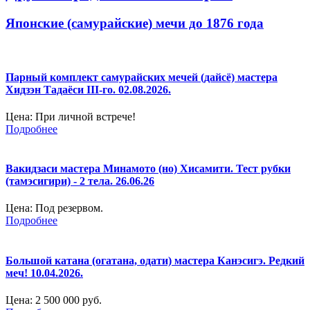
Японские (самурайские) мечи до 1876 года
Парный комплект самурайских мечей (дайсё) мастера
Хидзэн Тадаёси III-го. 02.08.2026.
Цена:
При личной встрече!
Подробнее
Вакидзаси мастера Минамото (но) Хисамити. Тест рубки
(тамэсигири) - 2 тела. 26.06.26
Цена:
Под резервом.
Подробнее
Большой катана (огатана, одати) мастера Канэсигэ. Редкий
меч! 10.04.2026.
Цена:
2 500 000 руб.