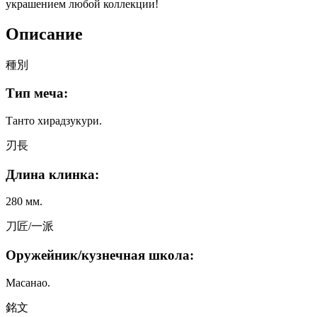
украшением любой коллекции!
Описание
種別
Тип меча:
Танто хирадзукури.
刃長
Длина клинка:
280 мм.
刀匠/一派
Оружейник/кузнечная школа:
Масанао.
銘文