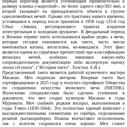
первый иероглиф является уточняющим применительно к
размеру клинка («короткий», не более одного сяку/303 мм), а
второй указывает на принадлежность объекта к группе
однолезвийных мечей. Однако это трактовка нашего времени,
устоявшаяся в период после принятия в 1958 году (33-й год
Сёва) «Закона, регулирующего правила владения
огнестрельным и холодным оружием». В феодальный период
в Японии термин танто использовался крайне редко, а мечи,
которые сегодня понимаются как танто, часто могли
именоваться катана, косигатана, ко-вакидзаси. Этот факт
является одним из серьёзных препятствий при классификации
японских мечей, особенно имеющих какую-либо
сопроводительную документацию либо экспертную оценку
эпохи сёгуната". ("История танто". Толстых А.В.).
Представленный танто является работой кузнечного мастера
Масанао. Меч подписан автором. Впервые танто был
сертифицирован в 2025 году и получил сертификат Общества
по сохранению искусства японского меча (NBTHK).
Японскими специалистами было сделано уточнение в
документе, что меч создан кузнецом Масанао в годы
Муромати. Меч снабжён редким косираэ, выполненным в
годы Тэмпо (1830-1844). Это полностью единый комплект с
высококачественными элементами из серебра, отделанными
резьбой (катакирибори). Ножны впечатляют исполнением,
лак с золотом сохранился очень хорошо. Меч станет