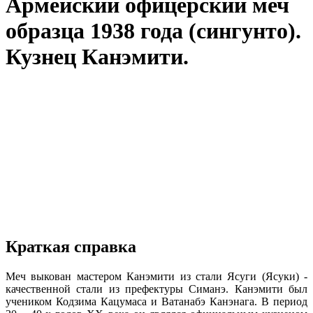
Армейский офицерский меч
образца 1938 года (сингунто).
Кузнец Канэмити.
Краткая справка
Меч выкован мастером Канэмити из стали Ясуги (Ясуки) -
качественной стали из префектуры Симанэ. Канэмити был
учеником Кодзима Кацумаса и Ватанабэ Канэнага. В период