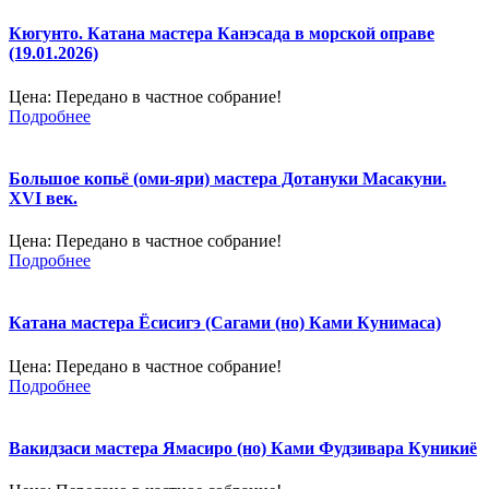
Кюгунто. Катана мастера Канэсада в морской оправе
(19.01.2026)
Цена:
Передано в частное собрание!
Подробнее
Большое копьё (оми-яри) мастера Дотануки Масакуни.
XVI век.
Цена:
Передано в частное собрание!
Подробнее
Катана мастера Ёсисигэ (Сагами (но) Ками Кунимаса)
Цена:
Передано в частное собрание!
Подробнее
Вакидзаси мастера Ямасиро (но) Ками Фудзивара Куникиё