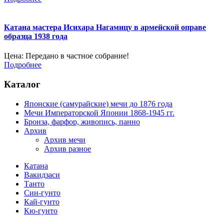
Катана мастера Исихара Нагамицу в армейской оправе
образца 1938 года
Цена:
Передано в частное собрание!
Подробнее
Каталог
Японские (самурайские) мечи до 1876 года
Мечи Императорской Японии 1868-1945 гг.
Бронза, фарфор, живопись, панно
Архив
Архив мечи
Архив разное
Катана
Вакидзаси
Танто
Син-гунто
Кай-гунто
Кю-гунто