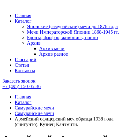
Главная
Каталог
Японские (самурайские) мечи до 1876 года
Мечи Императорской Японии 1868-1945 гг.
Бронза, фарфор, живопись, панно
Архив
Архив мечи
Архив разное
Глоссарий
Статьи
Контакты
Заказать звонок
+7 (495)
150-05-36
Главная
Каталог
Самурайские мечи
Самурайские мечи
Армейский офицерский меч образца 1938 года
(сингунто). Кузнец Канэмити.