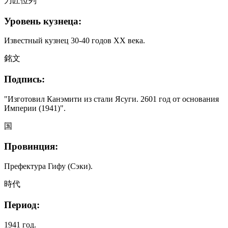
刀匠位列
Уровень кузнеца:
Известный кузнец 30-40 годов XX века.
銘文
Подпись:
"Изготовил Канэмити из стали Ясуги. 2601 год от основания
Империи (1941)".
国
Провинция:
Префектура Гифу (Сэки).
時代
Период:
1941 год.