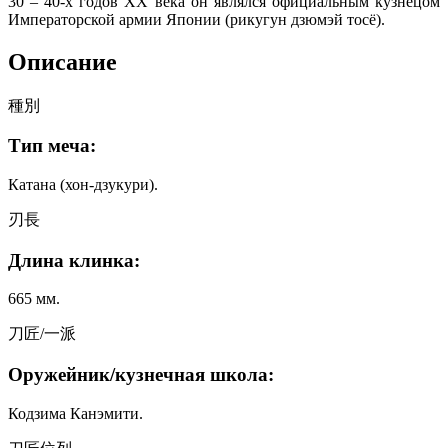
30 – 40-х годов XX века он являлся официальным кузнецом
Императорской армии Японии (рикугун дзюмэй тосё).
Описание
種別
Тип меча:
Катана (хон-дзукури).
刃長
Длина клинка:
665 мм.
刀匠/一派
Оружейник/кузнечная школа:
Кодзима Канэмити.